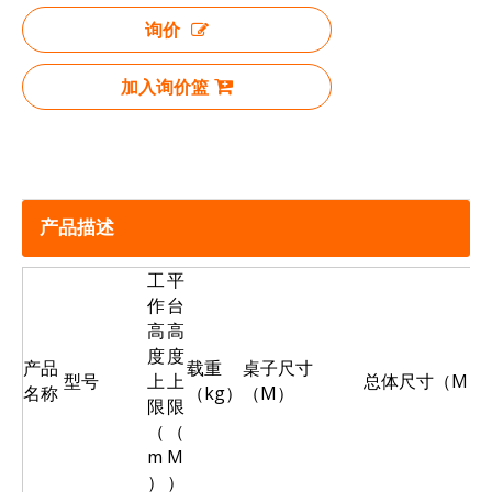
询价
加入询价篮
产品描述
工
平
作
台
高
高
度
度
产品
载重
桌子尺寸
型号
上
上
总体尺寸（M）
名称
（kg）
（M）
限
限
（
（
m
M
）
）