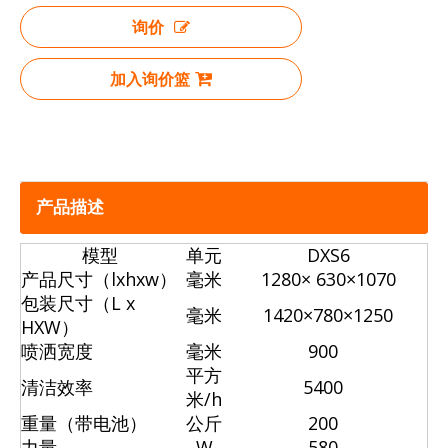
询价
加入询价篮
产品描述
模型
单元
DXS6
产品尺寸（lxhxw）
毫米
1280
×
630×1070
包装尺寸（L
x
毫米
1420×780×1250
HXW）
喷洒宽度
毫米
900
平方
清洁效率
5400
米/h
重量（带电池）
公斤
200
力量
W
580