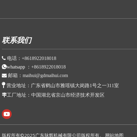
P
联系我们

电话：
+86
18922018018
whatsapp
：
+86
18922018018

邮箱：
maihui@gdmaihui.com

营业地址：
广东省鹤山市雅瑶镇大岗路1号之一311室

工厂地址
：中国湖北省京山市
经济技术开发区
版权所有©2025广东脉辉机械有限公司版权所有。
网站地图