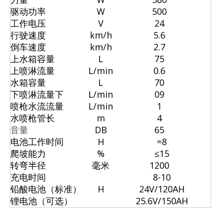
驱动功率
W
500
工作电压
V
24
行驶速度
km/h
5.6
倒车速度
km/h
2.7
上水箱容量
L
75
上喷淋流量
L/min
0.6
水箱容量
L
70
下喷淋流量下
L/min
09
喷枪水流流量
L/min
1
水喷枪管长
m
4
音量
DB
65
电池工作时间
H
≈8
爬坡能力
%
≤15
转弯半径
毫米
1200
充电时间
8-10
铅酸电池（标准）
H
24V/120AH
锂电池（可选）
25.6V/150AH