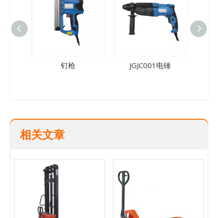
钉枪
JGJC001电锤
JG
相关文章