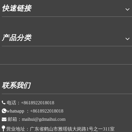
快速链接
产品分类
P
联系我们

电话：
+86
18922018018
whatsapp
：
+86
18922018018

邮箱：
maihui@gdmaihui.com

营业地址：
广东省鹤山市雅瑶镇大岗路1号之一311室