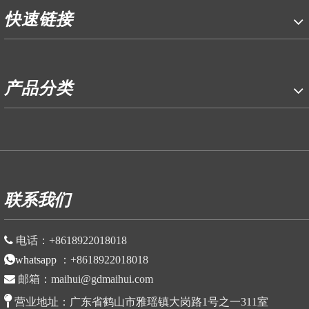
快速链接
产品分类
P
联系我们

电话：
+86
18922018018
whatsapp
：
+86
18922018018

邮箱：
maihui@gdmaihui.com

营业地址：
广东省鹤山市雅瑶镇大岗路1号之一311室