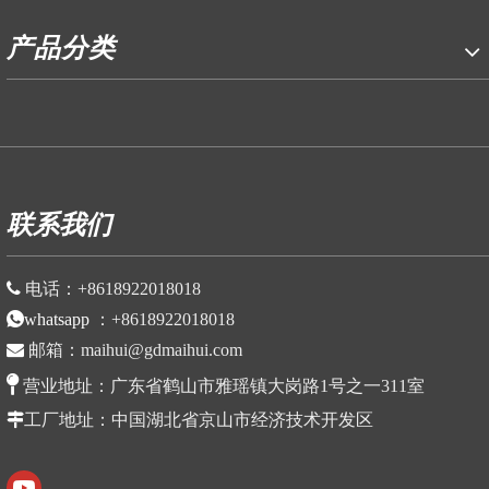
产品分类
P
联系我们

电话：
+86
18922018018
whatsapp
：
+86
18922018018

邮箱：
maihui@gdmaihui.com

营业地址：
广东省鹤山市雅瑶镇大岗路1号之一311室

工厂地址
：中国湖北省京山市
经济技术开发区