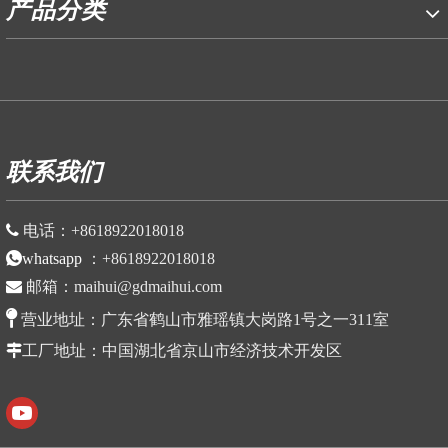
产品分类
P
联系我们

电话：
+86
18922018018
whatsapp
：
+86
18922018018

邮箱：
maihui@gdmaihui.com

营业地址：
广东省鹤山市雅瑶镇大岗路1号之一311室

工厂地址
：中国湖北省京山市
经济技术开发区