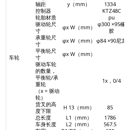
轴距
y（mm）
1334
控制器
KTZ48C
轮胎材质
pu
驱动轮尺
φ300
×95橡
φx
W（mm）
寸
胶
承重轮尺
φx
W（mm）
φ84
×90尼龙
寸
平衡轮尺
φx
W（mm）
车轮
寸
驱动车轮
的数量，
平衡轮/承
1x，0/4
重轮
（x = 驱动
轮）
货叉的高
H 13（mm）
85
度下限
总长度
L1（mm）
1786
车身长度
L2（mm）
567.5